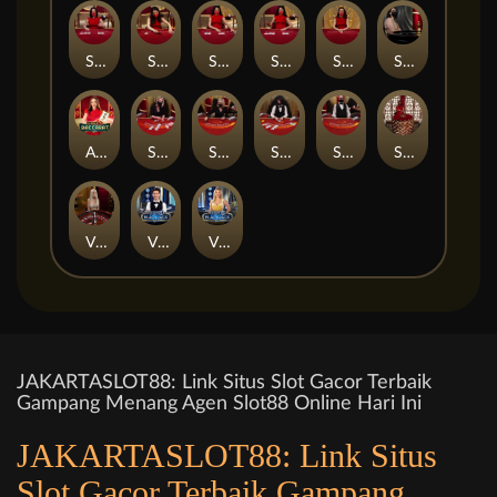
Speed_Baccarat_O
Speed_Baccarat_P
Speed_Baccarat_Q
Speed_Baccarat_R
Speed_Baccarat_S
Speed_Roulette
Always 9 Baccarat
Speed_VIP_Blackjack_A
Speed_VIP_Blackjack_B
Speed_VIP_Blackjack_C
Speed_VIP_Blackjack_D
Super_Sic_Bo
VIP_Roulette
VIP Always 6 Blackjack 2
VIP Always 6 Blackjack 3
JAKARTASLOT88: Link Situs Slot Gacor Terbaik
Gampang Menang Agen Slot88 Online Hari Ini
JAKARTASLOT88: Link Situs
Slot Gacor Terbaik Gampang