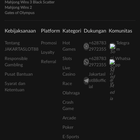
Mahjong Wins 3 Black Scatter
Mahjong Wins 2
Gates of Olympus
Kebijaksanaan
Platform
Kategori
Dukungan
Komunitas
Tentang
Promosi
Hot
+628783
Telegra
JAKARTASLOT88
Games
2972355
m
Loyalty
Responsible
Slots
+628783
Whatsa
Referral
Gambling
2972355
pp
Live
Pusat Bantuan
Casino
Jakartasl
ot88offic
Syarat dan
Race
ial
Ketentuan
Olahraga
Crash
Game
Arcade
Poker
E-Sports