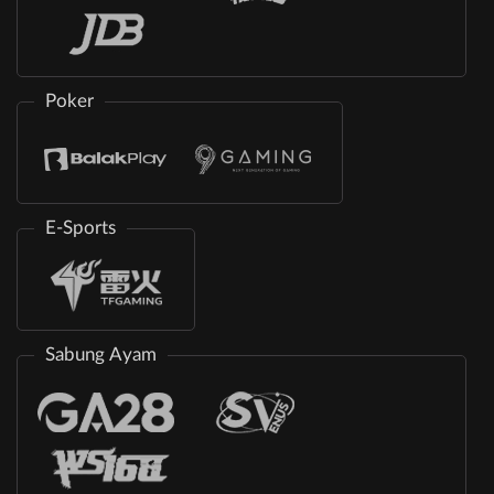
Poker
E-Sports
Sabung Ayam