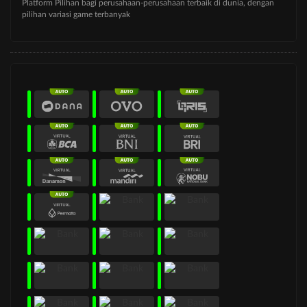
Platform Pilihan bagi perusahaan-perusahaan terbaik di dunia, dengan
pilihan variasi game terbanyak