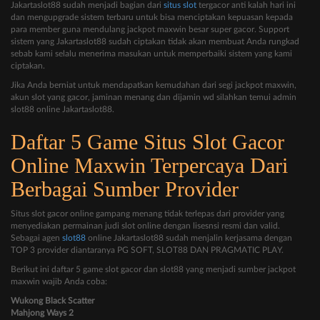
Jakartaslot88 sudah menjadi bagian dari
situs slot
tergacor anti kalah hari ini
dan mengupgrade sistem terbaru untuk bisa menciptakan kepuasan kepada
para member guna mendulang jackpot maxwin besar super gacor. Support
sistem yang Jakartaslot88 sudah ciptakan tidak akan membuat Anda rungkad
sebab kami selalu menerima masukan untuk memperbaiki sistem yang kami
ciptakan.
Jika Anda berniat untuk mendapatkan kemudahan dari segi jackpot maxwin,
akun slot yang gacor, jaminan menang dan dijamin wd silahkan temui admin
slot88 online Jakartaslot88.
Daftar 5 Game Situs Slot Gacor
Online Maxwin Terpercaya Dari
Berbagai Sumber Provider
Situs slot gacor online gampang menang tidak terlepas dari provider yang
menyediakan permainan judi slot online dengan lisesnsi resmi dan valid.
Sebagai agen
slot88
online Jakartaslot88 sudah menjalin kerjasama dengan
TOP 3 provider diantaranya PG SOFT, SLOT88 DAN PRAGMATIC PLAY.
Berikut ini daftar 5 game slot gacor dan slot88 yang menjadi sumber jackpot
maxwin wajib Anda coba:
Wukong Black Scatter
Mahjong Ways 2