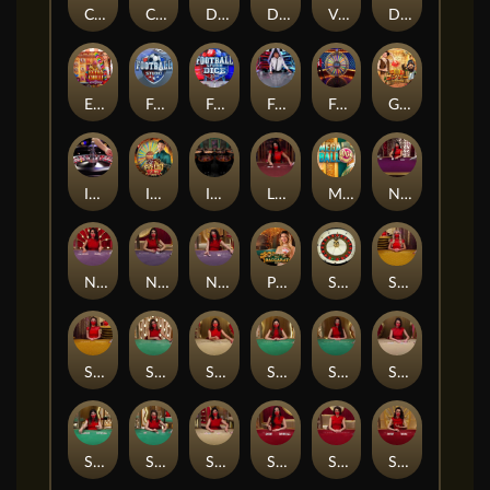
Craps
Crazy Coin Flip
Dead or Alive: Saloon
Deal or No Deal
VIP Always 6 Blackjack 1
Dragon_Tiger
Extra Chilli Epic Spin
Football Studio
Football Studio Dice
Football_Studio
Fortune_Wheel
Gonzo's Treasure Map
Immersive_Roulette
Imperial Quest
Instant_Roulette
Lightning_Baccarat
Mega Ball
No_Comm_Baccarat
No_Comm_Speed_Baccarat_A
No_Comm_Speed_Baccarat_B
No_Comm_Speed_Baccarat_C
Prosperity Tree Baccarat
Speed_Auto_Roulette
Speed_Baccarat_A
Speed_Baccarat_B
Speed_Baccarat_C
Speed_Baccarat_D
Speed_Baccarat_E
Speed_Baccarat_F
Speed_Baccarat_G
Speed_Baccarat_H
Speed_Baccarat_I
Speed_Baccarat_J
Speed_Baccarat_k
Speed_Baccarat_L
Speed_Baccarat_N