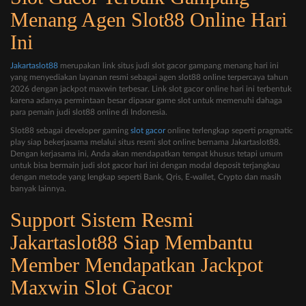
Menang Agen Slot88 Online Hari
Ini
Jakartaslot88
merupakan link situs judi slot gacor gampang menang hari ini
yang menyediakan layanan resmi sebagai agen slot88 online terpercaya tahun
2026 dengan jackpot maxwin terbesar. Link slot gacor online hari ini terbentuk
karena adanya permintaan besar dipasar game slot untuk memenuhi dahaga
para pemain judi slot88 online di Indonesia.
Slot88 sebagai developer gaming
slot gacor
online terlengkap seperti pragmatic
play siap bekerjasama melalui situs resmi slot online bernama Jakartaslot88.
Dengan kerjasama ini, Anda akan mendapatkan tempat khusus tetapi umum
untuk bisa bermain judi slot gacor hari ini dengan modal deposit terjangkau
dengan metode yang lengkap seperti Bank, Qris, E-wallet, Crypto dan masih
banyak lainnya.
Support Sistem Resmi
Jakartaslot88 Siap Membantu
Member Mendapatkan Jackpot
Maxwin Slot Gacor