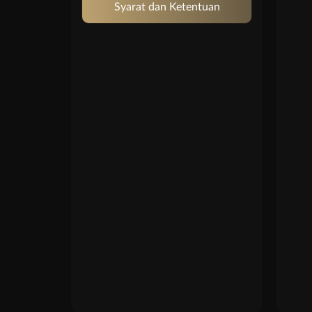
Syarat dan Ketentuan