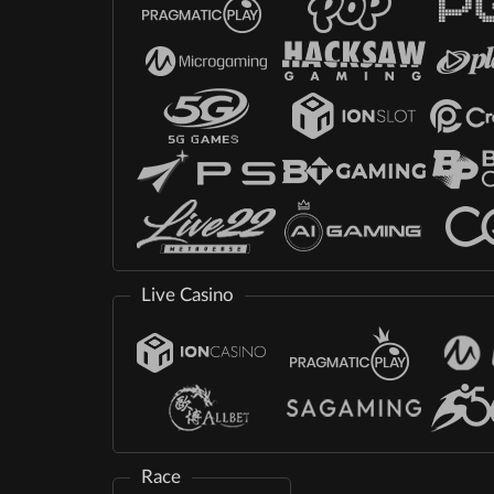
Live Casino
Race