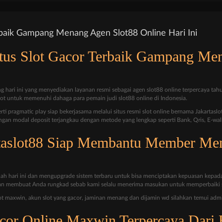
baik Gampang Menang Agen Slot88 Online Hari Ini
s Slot Gacor Terbaik Gampang Men
 hari ini yang menyediakan layanan resmi sebagai agen slot88 online terpercaya tah
lot untuk memenuhi dahaga para pemain judi slot88 online di Indonesia.
rti pragmatic play siap bekerjasama melalui situs resmi slot online bernama Jakarta
engan modal deposit terjangkau dengan metode yang lengkap seperti Bank, Qris, E-wal
rtaslot88 Siap Membantu Member Me
alah hari ini dan mengupgrade sistem terbaru untuk bisa menciptakan kepuasan kep
 akan membuat Anda rungkad sebab kami selalu menerima masukan untuk memperbaiki s
t maxwin, akun slot yang gacor, jaminan menang dan dijamin wd silahkan temui admin
acor Online Maxwin Terpercaya Dari 