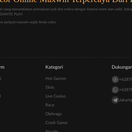
der yang menyediakan permainan judi slot online dengan lisesnsi resmi dan valid. Seb
AGMATIC PLAY.
mber jackpot maxwin wajib Anda coba:
rm
Kategori
Dukunga
i
Hot Games
+6287
Slots
+6287
l
Live Casino
Jakarta
Race
Olahraga
Crash Game
Arcade