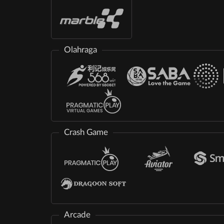
Olahraga
Crash Game
Arcade