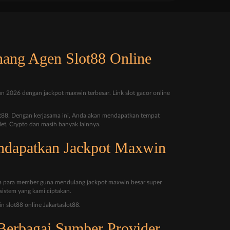
ang Agen Slot88 Online
un 2026 dengan jackpot maxwin terbesar. Link slot gacor online
slot88. Dengan kerjasama ini, Anda akan mendapatkan tempat
let, Crypto dan masih banyak lainnya.
ndapatkan Jackpot Maxwin
ada para member guna mendulang jackpot maxwin besar super
istem yang kami ciptakan.
 slot88 online Jakartaslot88.
Berbagai Sumber Provider