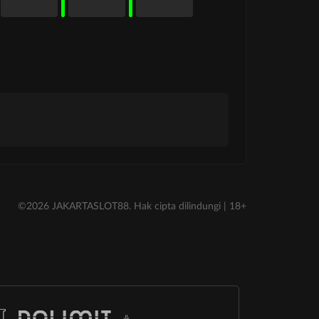
©2026 JAKARTASLOT88. Hak cipta dilindungi | 18+