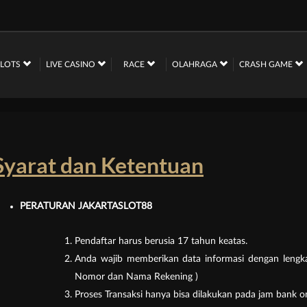
SLOTS
LIVE CASINO
RACE
OLAHRAGA
CRASH GAME
Syarat dan Ketentuan
PERATURAN JAKARTASLOT88
Pendaftar harus berusia 17 tahun keatas.
Anda wajib memberikan data informasi dengan lengka
Nomor dan Nama Rekening )
Proses Transaksi hanya bisa dilakukan pada jam bank on