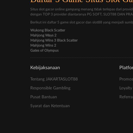
Situs slot gacor online gampang menang tidak terlepas dari provi
dengan TOP 3 provider diantaranya PG SOFT, SLOT88 DAN PR
Berikut ini daftar 5 game slot gacor dan slot88 yang menjadi su
Wukong Black Scatter
Mahjong Ways 2
Mahjong Wins 3 Black Scatter
Mahjong Wins 2
Gates of Olympus
Kebijaksanaan
Platfo
Tentang JAKARTASLOT88
Promos
Responsible Gambling
Loyalty
Pusat Bantuan
Referra
Syarat dan Ketentuan