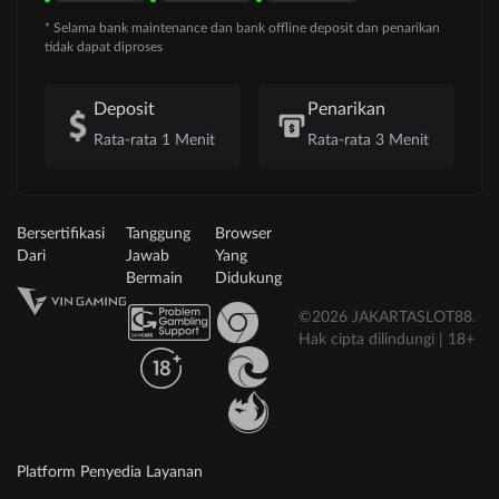
* Selama bank maintenance dan bank offline deposit dan penarikan
tidak dapat diproses
Deposit
Penarikan
Rata-rata 1 Menit
Rata-rata 3 Menit
Bersertifikasi
Tanggung
Browser
Dari
Jawab
Yang
Bermain
Didukung
©2026 JAKARTASLOT88.
Hak cipta dilindungi | 18+
Platform Penyedia Layanan