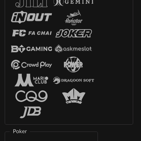
Poker