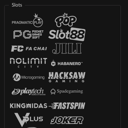
Slots