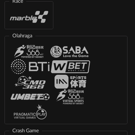
Race
Olahraga
Crash Game