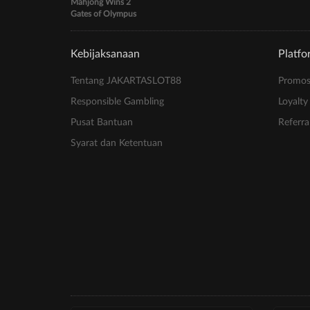
Mahjong Wins 2
Gates of Olympus
Kebijaksanaan
Platfo
Tentang JAKARTASLOT88
Promos
Responsible Gambling
Loyalty
Pusat Bantuan
Referra
Syarat dan Ketentuan