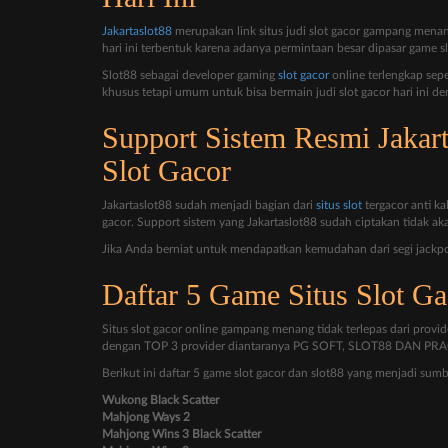
Jakartaslot88
merupakan link situs judi slot gacor gampang menang
hari ini terbentuk karena adanya permintaan besar dipasar game s
Slot88 sebagai developer gaming
slot gacor
online terlengkap sepe
khusus tetapi umum untuk bisa bermain judi slot gacor hari ini d
Support Sistem Resmi Jaka
Slot Gacor
Jakartaslot88 sudah menjadi bagian dari
situs slot
tergacor anti k
gacor. Support sistem yang Jakartaslot88 sudah ciptakan tidak
Jika Anda berniat untuk mendapatkan kemudahan dari segi jackpo
Daftar 5 Game Situs Slot G
Situs slot gacor online gampang menang tidak terlepas dari provi
dengan TOP 3 provider diantaranya PG SOFT, SLOT88 DAN PR
Berikut ini daftar 5 game slot gacor dan slot88 yang menjadi su
Wukong Black Scatter
Mahjong Ways 2
Mahjong Wins 3 Black Scatter