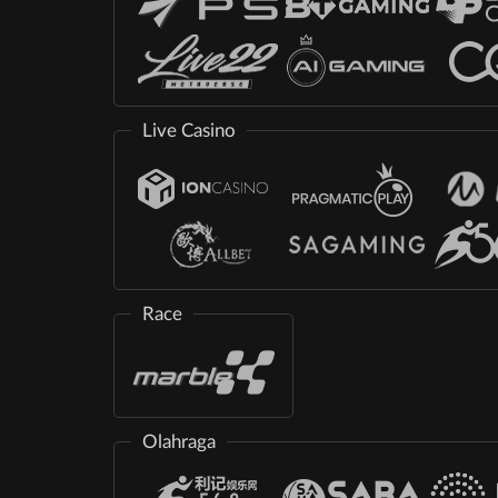
Live Casino
Race
Olahraga