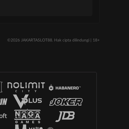
©2026 JAKARTASLOT88. Hak cipta dilindungi | 18+