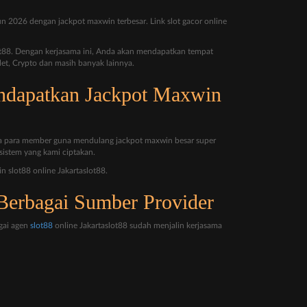
un 2026 dengan jackpot maxwin terbesar. Link slot gacor online
slot88. Dengan kerjasama ini, Anda akan mendapatkan tempat
let, Crypto dan masih banyak lainnya.
ndapatkan Jackpot Maxwin
ada para member guna mendulang jackpot maxwin besar super
istem yang kami ciptakan.
 slot88 online Jakartaslot88.
Berbagai Sumber Provider
agai agen
slot88
online Jakartaslot88 sudah menjalin kerjasama