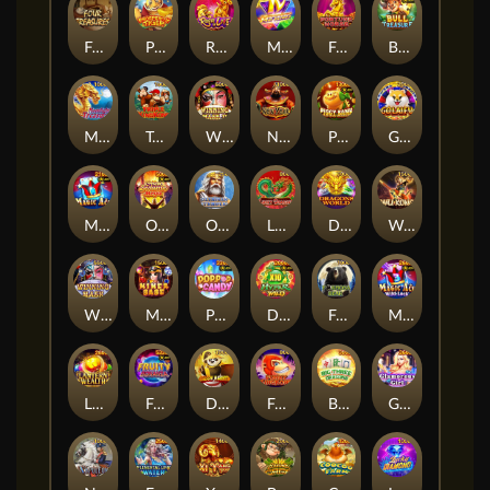
Four Treasures
Prosperity Tiger
Rooster In Love
MarvelousIV
FortuneHorse
Bull Treasure
Moonlight Treasure
TripleKingKong
Winning Mask II
New Year
Piggy Bank
GoLaiFu
Magic Ace
Open Sesame Mega
Olympian Temple
Lucky Dragons
DragonsWorld
Wukong
Winning Mask
MinerBabe
Pop Pop Candy
Dragon Soar - Hyper Wild
Formosa Bear
Magic Ace WILD LOCK
LanternWealth
Fruity Bonanza
Dragon Warrior
FunkyKingKong
Big Three Dragons
Glamorous Girl