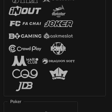
Poker