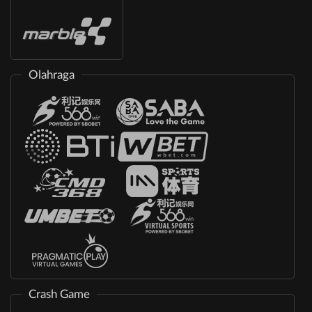
Olahraga
Crash Game