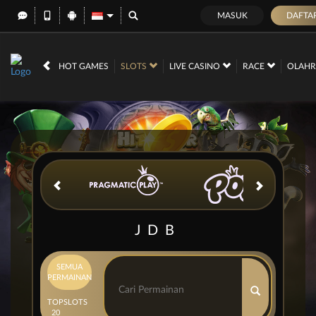
MASUK
DAFTA
IDR
12,732,852,
HOT GAMES
SLOTS
LIVE CASINO
RACE
OLAH
JDB
SEMUA
PERMAINAN
TOP
SLOTS
20