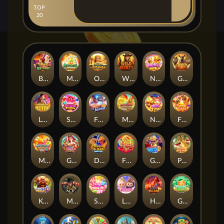
TOP
20
BANDITO RETURNS
MAHJONG 5 DRAGONS
OLYMPUS APOLLO
WILD BOUNTY
NEKO X NEKO
GOLDEN RHINO
LEGACY OF AZTEC
SUGAR FRENZY
FIERY BOXING
MAHJONG WAYS 3+
NEKO TITAN
FORTUNE HORSES
MAHJONG WAYS 3
GOLDEN ISLAND
DRAGON TIGER SHOWDOWN
FORTUNE TRIO
GOVERNMENT DISCO 2
PICHU PICHU
KING'S REALM
MEGA ACE
SUGAR HIGH5
LABUBY
HAMMER OF VULCAN
GOLDEN LEGEND