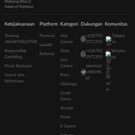
Mahjong Wins 2
Gates of Olympus
Kebijaksanaan
Platform
Kategori
Dukungan
Komunitas
Tentang
Promosi
Hot
+628783
Telegra
JAKARTASLOT88
Games
2972355
m
Loyalty
Responsible
Slots
+628783
Whatsa
Referral
Gambling
2972355
pp
Live
Pusat Bantuan
Casino
Jakartasl
ot88offic
Syarat dan
Race
ial
Ketentuan
Olahraga
Crash
Game
Arcade
Poker
E-Sports