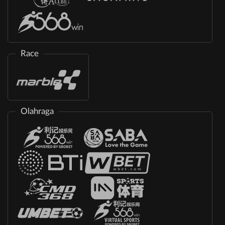
Race
Olahraga