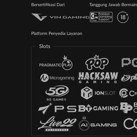
Bersertifikasi Dari
Tanggung Jawab Bermain
Platform Penyedia Layanan
Slots