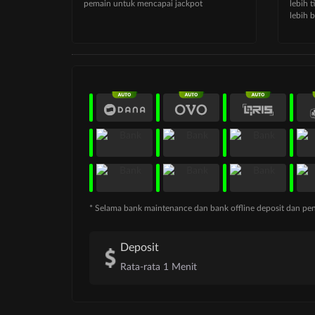
pemain untuk mencapai jackpot
lebih 
lebih 
* Selama bank maintenance dan bank offline deposit dan pen
Deposit
Rata-rata 1 Menit