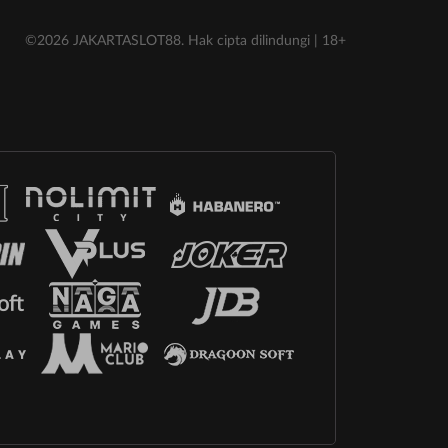
©2026 JAKARTASLOT88. Hak cipta dilindungi | 18+