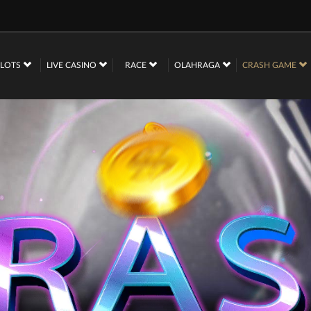
SLOTS
LIVE CASINO
RACE
OLAHRAGA
CRASH GAME