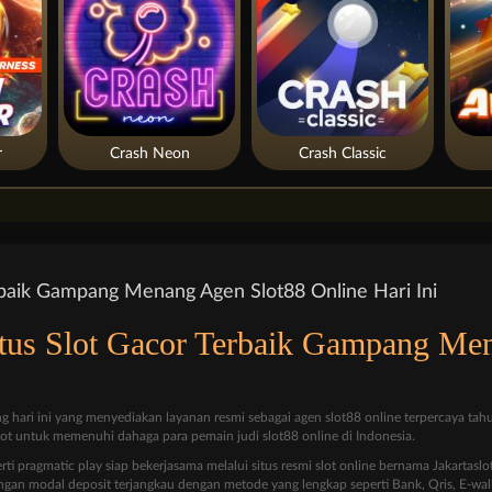
r
Crash Neon
Crash Classic
baik Gampang Menang Agen Slot88 Online Hari Ini
s Slot Gacor Terbaik Gampang Men
 hari ini yang menyediakan layanan resmi sebagai agen slot88 online terpercaya tah
lot untuk memenuhi dahaga para pemain judi slot88 online di Indonesia.
rti pragmatic play siap bekerjasama melalui situs resmi slot online bernama Jakarta
engan modal deposit terjangkau dengan metode yang lengkap seperti Bank, Qris, E-wal