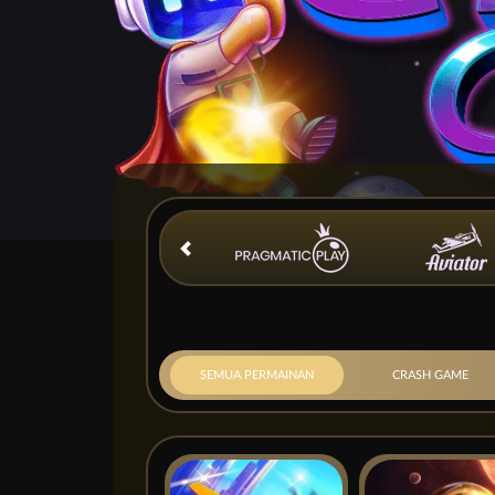
SEMUA PERMAINAN
CRASH GAME