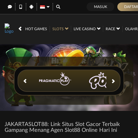
MASUK
DAFTA
IDR
12,679,459,
HOT GAMES
SLOTS
LIVE CASINO
RACE
OLAH
JAKARTASLOT88: Link Situs Slot Gacor Terbaik
Gampang Menang Agen Slot88 Online Hari Ini