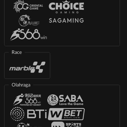
Race
Olahraga