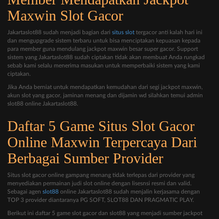
Maxwin Slot Gacor
Jakartaslot88 sudah menjadi bagian dari
situs slot
tergacor anti kalah hari ini
dan mengupgrade sistem terbaru untuk bisa menciptakan kepuasan kepada
para member guna mendulang jackpot maxwin besar super gacor. Support
sistem yang Jakartaslot88 sudah ciptakan tidak akan membuat Anda rungkad
sebab kami selalu menerima masukan untuk memperbaiki sistem yang kami
ciptakan.
Jika Anda berniat untuk mendapatkan kemudahan dari segi jackpot maxwin,
akun slot yang gacor, jaminan menang dan dijamin wd silahkan temui admin
slot88 online Jakartaslot88.
Daftar 5 Game Situs Slot Gacor
Online Maxwin Terpercaya Dari
Berbagai Sumber Provider
Situs slot gacor online gampang menang tidak terlepas dari provider yang
menyediakan permainan judi slot online dengan lisesnsi resmi dan valid.
Sebagai agen
slot88
online Jakartaslot88 sudah menjalin kerjasama dengan
TOP 3 provider diantaranya PG SOFT, SLOT88 DAN PRAGMATIC PLAY.
Berikut ini daftar 5 game slot gacor dan slot88 yang menjadi sumber jackpot