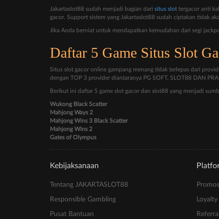
Jakartaslot88 sudah menjadi bagian dari
situs slot
tergacor anti k
gacor. Support sistem yang Jakartaslot88 sudah ciptakan tidak
Jika Anda berniat untuk mendapatkan kemudahan dari segi jackpo
Daftar 5 Game Situs Slot G
Situs slot gacor online gampang menang tidak terlepas dari provi
dengan TOP 3 provider diantaranya PG SOFT, SLOT88 DAN PR
Berikut ini daftar 5 game slot gacor dan slot88 yang menjadi su
Wukong Black Scatter
Mahjong Ways 2
Mahjong Wins 3 Black Scatter
Mahjong Wins 2
Gates of Olympus
Kebijaksanaan
Platfo
Tentang JAKARTASLOT88
Promos
Responsible Gambling
Loyalty
Pusat Bantuan
Referra