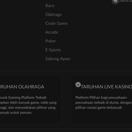
Jakarta
Race
Olahraga
Crash Game
Arcade
Poker
E-Sports
Sabung Ayam
ARUHAN OLAHRAGA
TARUHAN LIVE KASIN
book Gaming Platform Terbaik
Platform Pilihan bagi perusahaan-
rkan lebih banyak game, odds yang
perusahaan terbaik di dunia, dengan
tinggi, dan menyediakan pilihan yang
pilihan variasi game terbanyak
banyak untuk pemain.