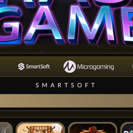
SMARTSOFT