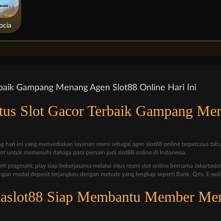
ocia
baik Gampang Menang Agen Slot88 Online Hari Ini
s Slot Gacor Terbaik Gampang Men
 hari ini yang menyediakan layanan resmi sebagai agen slot88 online terpercaya tah
lot untuk memenuhi dahaga para pemain judi slot88 online di Indonesia.
rti pragmatic play siap bekerjasama melalui situs resmi slot online bernama Jakarta
engan modal deposit terjangkau dengan metode yang lengkap seperti Bank, Qris, E-wal
rtaslot88 Siap Membantu Member Me