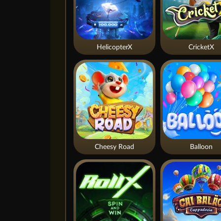
HelicopterX
CricketX
Cheesy Road
Balloon