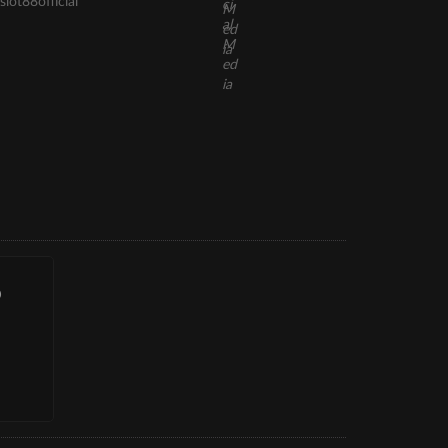
slot88official
O