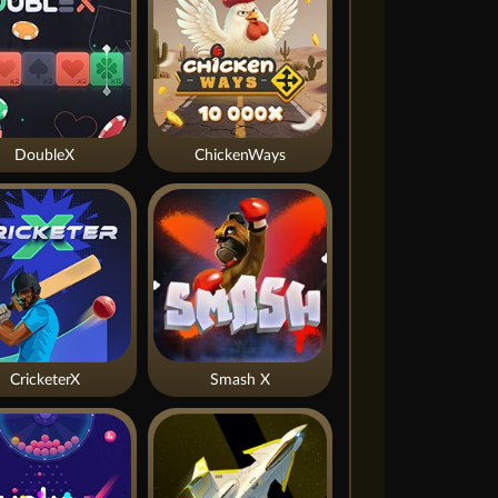
DoubleX
ChickenWays
CricketerX
Smash X