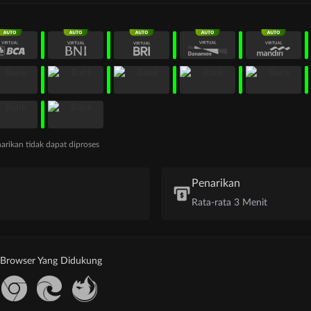
arikan tidak dapat diproses
Penarikan
Rata-rata 3 Menit
Browser Yang Didukung