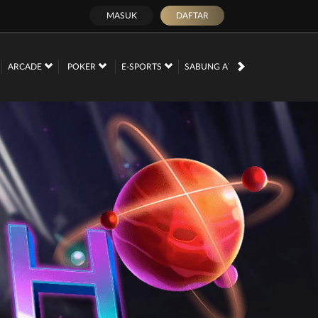
MASUK
DAFTAR
PROMOSI
ARCADE
POKER
E-SPORTS
SABUNG AYAM