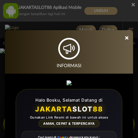
×
JAKARTASLOT88 Aplikasi Mobile
UNDUH
Jangan tampilkan lagi hari ini
Masuk
Daftar
×
15.00.00 sampai 30-Sep-2026 15.00.00. Selama waktu ini, PP Virtual Sports permain
INFORMASI
Halo Bosku, Selamat Datang di
JACKPOT
PLAY
JAKARTA
SLOT
88
Gunakan Link Resmi di bawah ini untuk akses
IDR
12,742,104,329
AMAN, CEPAT & TERPERCAYA
Cari kami di
G
o
o
g
l
e
dengan kata kunci :